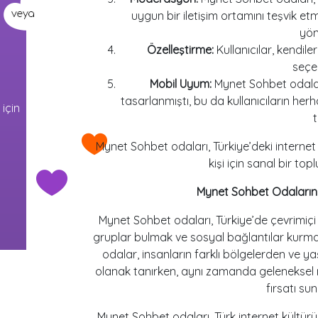
uygun bir iletişim ortamını teşvik e
yöne
Özelleştirme:
Kullanıcılar, kendile
seçeb
Mobil Uyum:
Mynet Sohbet odalar
tasarlanmıştı, bu da kullanıcıların he
 için
t
Mynet Sohbet odaları, Türkiye’deki internet 
kişi için sanal bir top
Mynet Sohbet Odalarının
Mynet Sohbet odaları, Türkiye’de çevrimiçi
gruplar bulmak ve sosyal bağlantılar kurmak
odalar, insanların farklı bölgelerden ve y
olanak tanırken, aynı zamanda geleneksel
fırsatı su
Mynet Sohbet odaları, Türk internet kültürün