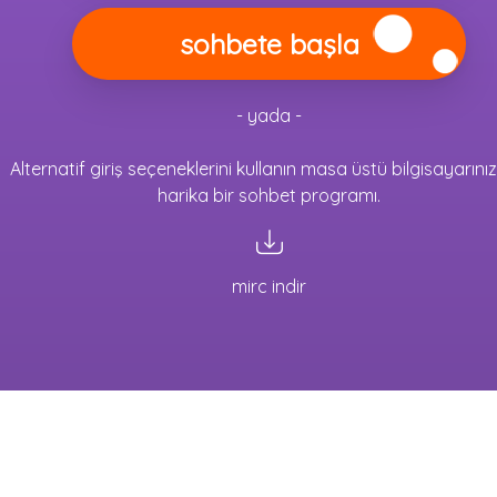
- yada -
Alternatif giriş seçeneklerini kullanın masa üstü bilgisayarınız
harika bir sohbet programı.
mirc indir