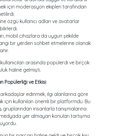
tmek için moderasyon ekipleri tarafından
tilirdi.
rine özgü kullanıcı adları ve avatarlar
ilirlerdi.
ı, mobil cihazlara da uygun şekilde
rhangi bir yerden sohbet etmelerine olanak
anır.
kullanıcıları arasında popülerdi ve birçok
luluk haline gelmişti.
 Popülerliği ve Etkisi
 arkadaşlar edinmek, ilgi alanlarına göre
 için kullanılan önemli bir platformdu. Bu
aş gruplarından insanlarla tanışmalarına
 medyada yer almayan konuları tartışma
nuyordu.
ün bir parçası haline geldi ve birçok kişi