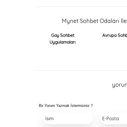
Mynet Sohbet Odaları İle
Gay Sohbet
Avrupa Sohbe
Uygulamaları
yoru
Bir Yorum Yazmak İstermisiniz ?