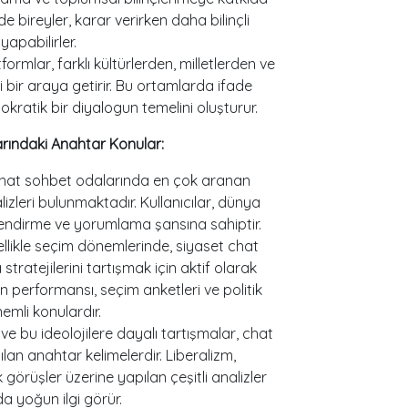
e bireyler, karar verirken daha bilinçli
 yapabilirler.
tformlar, farklı kültürlerden, milletlerden ve
 bir araya getirir. Bu ortamlarda ifade
okratik bir diyalogun temelini oluşturur.
rındaki Anahtar Konular:
hat sohbet odalarında en çok aranan
izleri bulunmaktadır. Kullanıcılar, dünya
rlendirme ve yorumlama şansına sahiptir.
llikle seçim dönemlerinde, siyaset chat
ratejilerini tartışmak için aktif olarak
rin performansı, seçim anketleri ve politik
nemli konulardır.
 ve bu ideolojilere dayalı tartışmalar, chat
lan anahtar kelimelerdir. Liberalizm,
 görüşler üzerine yapılan çeşitli analizler
a yoğun ilgi görür.