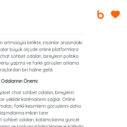
n artmasıyla birlikte, insanlar arasındaki
malar büyük ölçüde online platformlara
at sohbet odaları, bireylerin politika
şverişi yapma ve farklı görüşleri anlama
açlardan biri haline geldi.
 Odalarının Önemi:
yaset chat sohbet odaları, bireylerin
r şekilde katılmalarını sağlar. Online
maları, farklı kesimlerin görüşlerini daha
ylaşmalarına imkan tanır.
 sohbet odaları, katılımcılarına güncel
ağlama ve toplumsal bilinçlenmeye katkıda