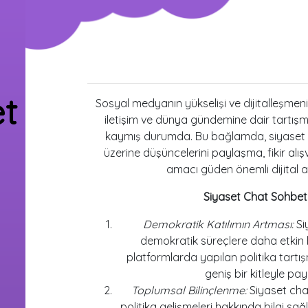
et
Sosyal medyanın yükselişi ve dijitalleşmeni
iletişim ve dünya gündemine dair tartış
kaymış durumda. Bu bağlamda, siyaset ch
üzerine düşüncelerini paylaşma, fikir alı
amacı güden önemli dijital ar
Siyaset Chat Sohbet
Demokratik Katılımın Artması:
Si
demokratik süreçlere daha etkin bi
platformlarda yapılan politika tartış
geniş bir kitleyle pa
Toplumsal Bilinçlenme:
Siyaset chat
politika gelişmeleri hakkında bilgi s