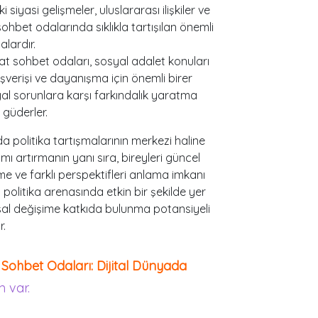
siyasi gelişmeler, uluslararası ilişkiler ve
sohbet odalarında sıklıkla tartışılan önemli
alardır.
t sohbet odaları, sosyal adalet konuları
alışverişi ve dayanışma için önemli birer
osyal sorunlara karşı farkındalık yaratma
güderler.
a politika tartışmalarının merkezi haline
ımı artırmanın yanı sıra, bireyleri güncel
me ve farklı perspektifleri anlama imkanı
 politika arenasında etkin bir şekilde yer
umsal değişime katkıda bulunma potansiyeli
r.
Sohbet Odaları: Dijital Dünyada
 var.