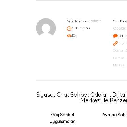
admin
Makale Yazarı :
Yazı kate
Odaları
1 Ekim, 2023
204
yoru
Siyas
Odaları: 
Politika 
Merkezi
Siyaset Chat Sohbet Odaları: Dijita
Merkezi İle Benzer
Gay Sohbet
Avrupa Sohbe
Uygulamaları