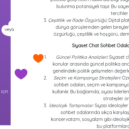
bulunma potansiyeli taşır. Bu sayed
tercihler
Çeşitlilik ve İfade Özgürlüğü:
Dijital pla
dünya görüşlerinden gelen bireyleri
özgürlüğü, çeşitlilik ve hoşgörü, dem
Siyaset Chat Sohbet Odala
Güncel Politika Analizleri:
Siyaset c
konular arasında güncel politika anal
genelindeki politik gelişmeleri değe
Seçim ve Kampanya Stratejileri:
Öze
sohbet odaları, seçim ve kampanya st
 için
kullanılır. Bu bağlamda, siyasi liderle
stratejiler ö
İdeolojik Tartışmalar:
Siyasi ideolojiler
sohbet odalarında sıkça karşılaşı
konservatizm, sosyalizm gibi ideolojik
bu platformlard