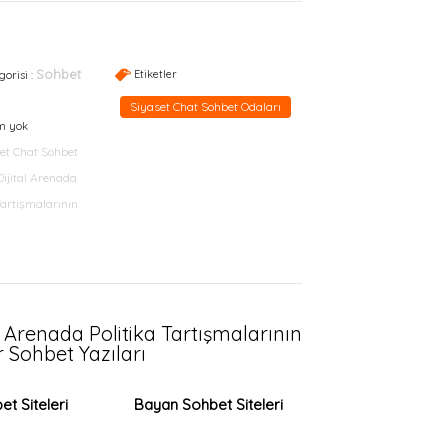
Sohbet
Etiketler
gorisi :
Siyaset Chat Sohbet Odaları
m yok
et Chat Sohbet
Dijital Arenada
Tartışmalarının
l Arenada Politika Tartışmalarının
 Sohbet Yazıları
t Siteleri
Bayan Sohbet Siteleri